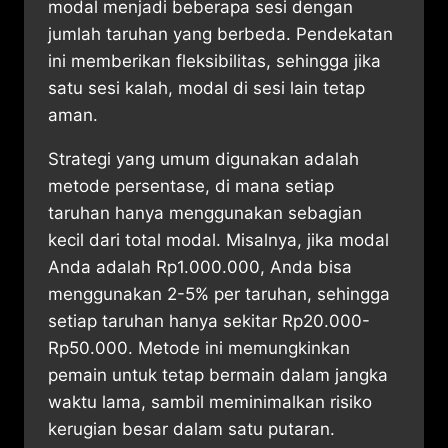
modal menjadi beberapa sesi dengan
jumlah taruhan yang berbeda. Pendekatan
ini memberikan fleksibilitas, sehingga jika
satu sesi kalah, modal di sesi lain tetap
aman.
Strategi yang umum digunakan adalah
metode persentase, di mana setiap
taruhan hanya menggunakan sebagian
kecil dari total modal. Misalnya, jika modal
Anda adalah Rp1.000.000, Anda bisa
menggunakan 2-5% per taruhan, sehingga
setiap taruhan hanya sekitar Rp20.000-
Rp50.000. Metode ini memungkinkan
pemain untuk tetap bermain dalam jangka
waktu lama, sambil meminimalkan risiko
kerugian besar dalam satu putaran.