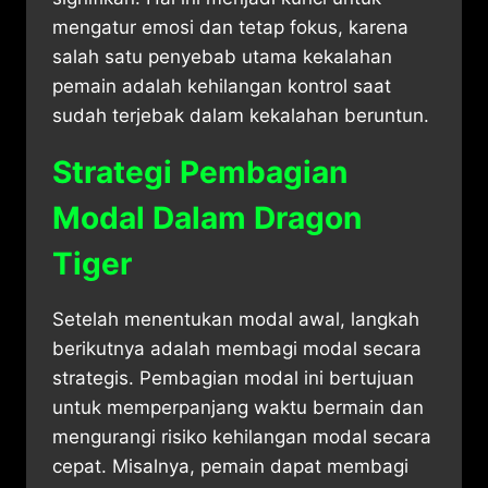
mengatur emosi dan tetap fokus, karena
salah satu penyebab utama kekalahan
pemain adalah kehilangan kontrol saat
sudah terjebak dalam kekalahan beruntun.
Strategi Pembagian
Modal Dalam Dragon
Tiger
Setelah menentukan modal awal, langkah
berikutnya adalah membagi modal secara
strategis. Pembagian modal ini bertujuan
untuk memperpanjang waktu bermain dan
mengurangi risiko kehilangan modal secara
cepat. Misalnya, pemain dapat membagi