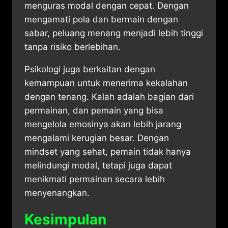
menguras modal dengan cepat. Dengan
mengamati pola dan bermain dengan
sabar, peluang menang menjadi lebih tinggi
tanpa risiko berlebihan.
Psikologi juga berkaitan dengan
kemampuan untuk menerima kekalahan
dengan tenang. Kalah adalah bagian dari
permainan, dan pemain yang bisa
mengelola emosinya akan lebih jarang
mengalami kerugian besar. Dengan
mindset yang sehat, pemain tidak hanya
melindungi modal, tetapi juga dapat
menikmati permainan secara lebih
menyenangkan.
Kesimpulan