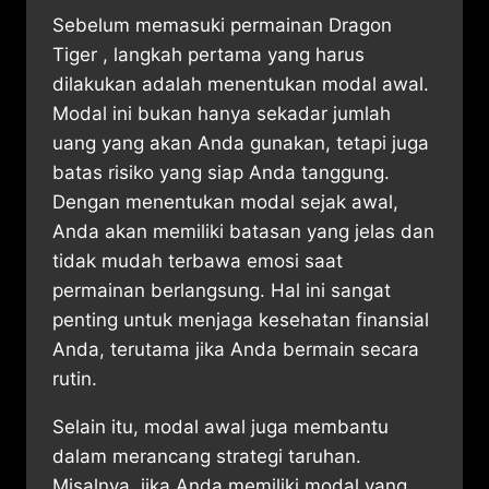
Sebelum memasuki permainan Dragon
Tiger , langkah pertama yang harus
dilakukan adalah menentukan modal awal.
Modal ini bukan hanya sekadar jumlah
uang yang akan Anda gunakan, tetapi juga
batas risiko yang siap Anda tanggung.
Dengan menentukan modal sejak awal,
Anda akan memiliki batasan yang jelas dan
tidak mudah terbawa emosi saat
permainan berlangsung. Hal ini sangat
penting untuk menjaga kesehatan finansial
Anda, terutama jika Anda bermain secara
rutin.
Selain itu, modal awal juga membantu
dalam merancang strategi taruhan.
Misalnya, jika Anda memiliki modal yang