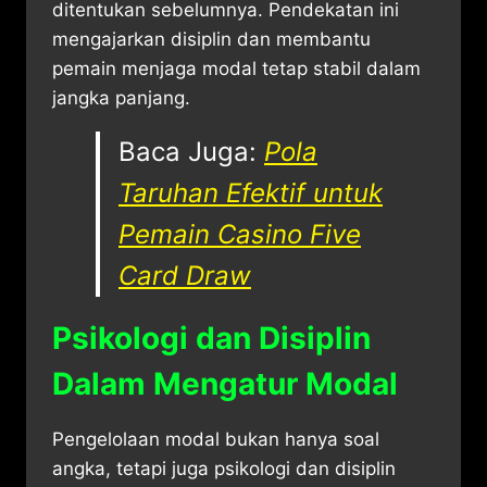
ditentukan sebelumnya. Pendekatan ini
mengajarkan disiplin dan membantu
pemain menjaga modal tetap stabil dalam
jangka panjang.
Baca Juga:
Pola
Taruhan Efektif untuk
Pemain Casino Five
Card Draw
Psikologi dan Disiplin
Dalam Mengatur Modal
Pengelolaan modal bukan hanya soal
angka, tetapi juga psikologi dan disiplin