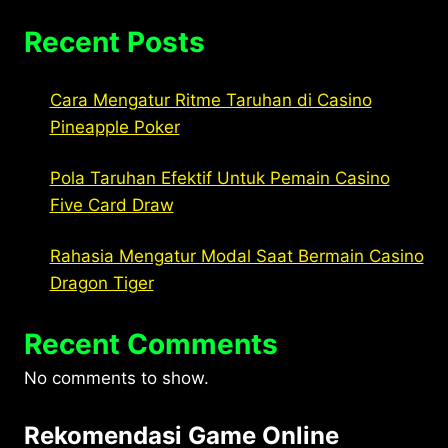
Recent Posts
Cara Mengatur Ritme Taruhan di Casino
Pineapple Poker
Pola Taruhan Efektif Untuk Pemain Casino
Five Card Draw
Rahasia Mengatur Modal Saat Bermain Casino
Dragon Tiger
Recent Comments
No comments to show.
Rekomendasi Game Online