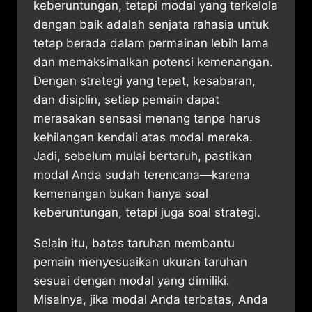
keberuntungan, tetapi modal yang terkelola
dengan baik adalah senjata rahasia untuk
tetap berada dalam permainan lebih lama
dan memaksimalkan potensi kemenangan.
Dengan strategi yang tepat, kesabaran,
dan disiplin, setiap pemain dapat
merasakan sensasi menang tanpa harus
kehilangan kendali atas modal mereka.
Jadi, sebelum mulai bertaruh, pastikan
modal Anda sudah terencana—karena
kemenangan bukan hanya soal
keberuntungan, tetapi juga soal strategi.
Selain itu, batas taruhan membantu
pemain menyesuaikan ukuran taruhan
sesuai dengan modal yang dimiliki.
Misalnya, jika modal Anda terbatas, Anda