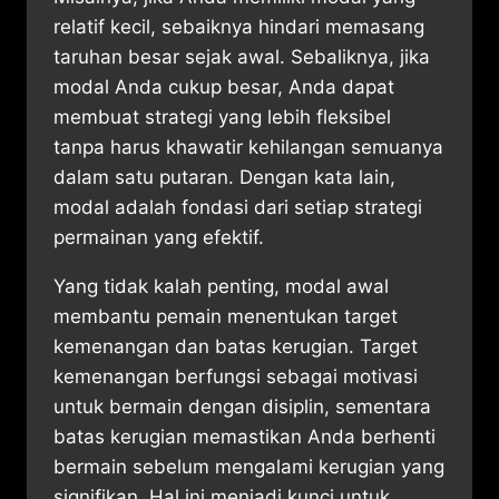
relatif kecil, sebaiknya hindari memasang
taruhan besar sejak awal. Sebaliknya, jika
modal Anda cukup besar, Anda dapat
membuat strategi yang lebih fleksibel
tanpa harus khawatir kehilangan semuanya
dalam satu putaran. Dengan kata lain,
modal adalah fondasi dari setiap strategi
permainan yang efektif.
Yang tidak kalah penting, modal awal
membantu pemain menentukan target
kemenangan dan batas kerugian. Target
kemenangan berfungsi sebagai motivasi
untuk bermain dengan disiplin, sementara
batas kerugian memastikan Anda berhenti
bermain sebelum mengalami kerugian yang
signifikan. Hal ini menjadi kunci untuk