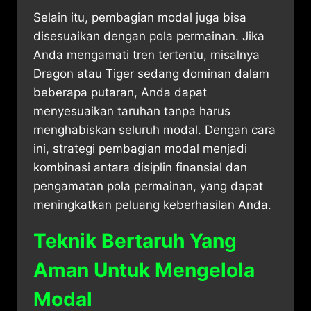
Selain itu, pembagian modal juga bisa
disesuaikan dengan pola permainan. Jika
Anda mengamati tren tertentu, misalnya
Dragon atau Tiger sedang dominan dalam
beberapa putaran, Anda dapat
menyesuaikan taruhan tanpa harus
menghabiskan seluruh modal. Dengan cara
ini, strategi pembagian modal menjadi
kombinasi antara disiplin finansial dan
pengamatan pola permainan, yang dapat
meningkatkan peluang keberhasilan Anda.
Teknik Bertaruh Yang
Aman Untuk Mengelola
Modal